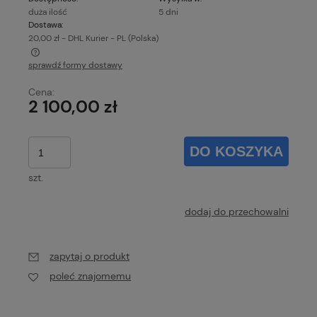
duża ilość
5 dni
Dostawa:
20,00 zł
- DHL Kurier - PL
(Polska)
sprawdź formy dostawy
Cena nie zawiera ewentualnych kosztów płatności
Cena:
2 100,00 zł
DO KOSZYKA
szt.
dodaj do przechowalni
zapytaj o produkt
poleć znajomemu