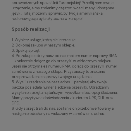
sprowadzonych spoza Unii Europejskiej! Prześlij nam swoje
urządzenie, a my zmienimy częstotliwości, mapy i dostępne
języki. Tutaj możemy sprawić, by Twoja amerykańska
radionawigacja była użyteczna w Europie!
Sposób realizacji
1. Wybierz usługę, którą cie interesuje.
2. Dokonaj zakupu w naszym sklepie.
3. Spakuj sprzęt.
4. Po zakupie otrzymasz od nas mailem numer naprawy RMA
- koniecznie dołącz go do przesyłki w widocznym miejscu.
Jeżeli nie otrzymałeś numeru RMA, dołącz do przesyłki numer
zamówienia z naszego sklepu. Przyspieszy to znacznie
przeprowadzenie naprawy twojego urządzenia.
5. Wyślij urządzenie na nasz adres - pamiętaj aby twoja
paczka posiadała numer śledzenia przesyłki. Odradzamy
wysyłanie sprzętu najtańszymi wysyłkami bez opcji śledzenia.
Mamy pozytywne doświadczenia z kurierem UPS, DHL oraz
DPD.
6. Gdy sprzęt trafi do nas, zostanie on przekonwertowany a
następnie odesłany na wskazany w zamówieniu adres.