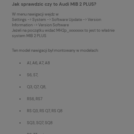
Jak sprawdzic czy to Audi MIB 2 PLUS?
W menu nawigacji wejdz w
Settings -> System -> Software Update -> Version
Information -> Version Software
Jeżeli na początku widać MH2p_xxxxxxxx to jest to właśnie
system MIB 2 PLUS
Ten model nawigacji był montowany w modelach:
A1, A6, A7, A8
S6, S7,
Q3, Q7, Q8,
RS6, RS7
RS Q3, RS Q7, RS Q8
SQ3, SQ7, SQ8