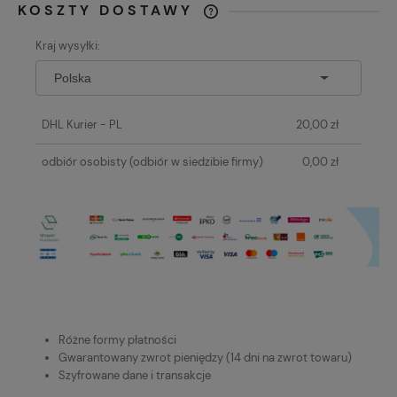
KOSZTY DOSTAWY
CENA NIE ZAWIERA EWENTUALNYCH
Kraj wysyłki:
KOSZTÓW PŁATNOŚCI
DHL Kurier - PL
20,00 zł
odbiór osobisty
(odbiór w siedzibie firmy)
0,00 zł
Różne formy płatności
Gwarantowany zwrot pieniędzy (14 dni na zwrot towaru)
Szyfrowane dane i transakcje