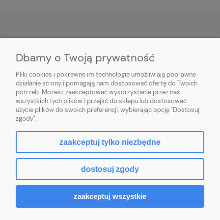
INFORMACJE
Dbamy o Twoją prywatność
Pliki cookies i pokrewne im technologie umożliwiają poprawne
MOJE KONTO
działanie strony i pomagają nam dostosować ofertę do Twoich
potrzeb. Możesz zaakceptować wykorzystanie przez nas
O NAS
wszystkich tych plików i przejść do sklepu lub dostosować
użycie plików do swoich preferencji, wybierając opcję "Dostosuj
zgody".
zaakceptuj tylko niezbędne
pokaż pełną wersję strony
dostosuj zgody
Sklep internetowy Shoper.pl
zaakceptuj wszystkie